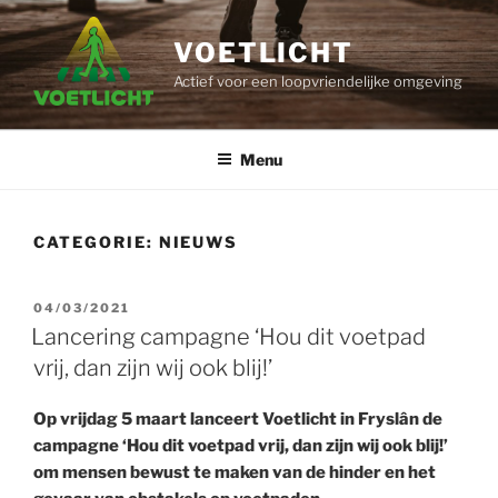
Ga
naar
VOETLICHT
de
Actief voor een loopvriendelijke omgeving
inhoud
Menu
CATEGORIE:
NIEUWS
GEPLAATST
04/03/2021
OP
Lancering campagne ‘Hou dit voetpad
vrij, dan zijn wij ook blij!’
Op vrijdag 5 maart lanceert Voetlicht in Fryslân de
campagne ‘Hou dit voetpad vrij, dan zijn wij ook blij!’
om mensen bewust te maken van de hinder en het