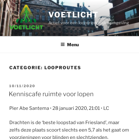
Ga
naar
VOETLICHT
de
Actief voor een loopvriendelijke omgeving
inhoud
Menu
CATEGORIE:
LOOPROUTES
GEPLAATST
10/11/2020
OP
Kenniscafe ruimte voor lopen
Pier Abe Santema • 28 januari 2020, 21:01 • LC
Drachten is de ‘beste loopstad van Friesland’, maar
zelfs deze plaats scoort slechts een 5,7 als het gaat om
voorzieningen voor blinden en slechtzienden.